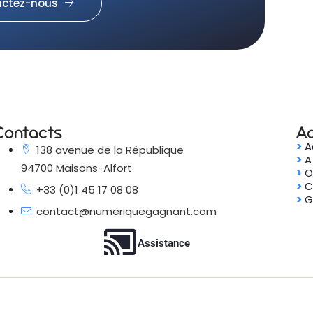
ctez-nous
Contacts
A
>
A
138 avenue de la République
>
A
94700 Maisons-Alfort
>
O
>
C
+33 (0)1 45 17 08 08
>
G
contact@numeriquegagnant.com
Assistance