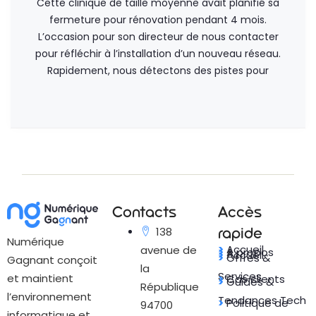
Cette clinique de taille moyenne avait planifié sa
fermeture pour rénovation pendant 4 mois.
L’occasion pour son directeur de nous contacter
pour réfléchir à l’installation d’un nouveau réseau.
Rapidement, nous détectons des pistes pour
Contacts
Accès
rapide
138
Numérique
>
Accueil
avenue de
>
A propos
>
Accueil
>
Offres &
Gagnant conçoit
la
Services
et maintient
>
Cas clients
>
Guides &
République
l’environnement
Tendances Tech
>
Politique de
94700
informatique et