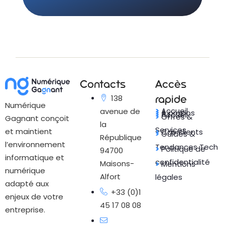
Contacts
Accès
rapide
138
Numérique
>
Accueil
avenue de
>
A propos
>
Accueil
>
Offres &
Gagnant conçoit
la
Services
et maintient
>
Cas clients
>
Guides &
République
l’environnement
Tendances Tech
>
Politique de
94700
informatique et
confidentialité
Maisons-
>
Mentions
numérique
Alfort
légales
adapté aux
+33 (0)1
enjeux de votre
45 17 08 08
entreprise.